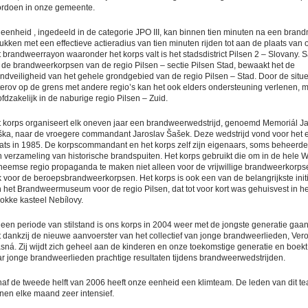
rdoen in onze gemeente.
eenheid , ingedeeld in de categorie JPO III, kan binnen tien minuten na een bran
rukken met een effectieve actieradius van tien minuten rijden tot aan de plaats van 
 brandweerrayon waaronder het korps valt is het stadsdistrict Pilsen 2 – Slovany.
 de brandweerkorpsen van de regio Pilsen – sectie Pilsen Stad, bewaakt het de
ndveiligheid van het gehele grondgebied van de regio Pilsen – Stad. Door de situ
erov op de grens met andere regio’s kan het ook elders ondersteuning verlenen, 
fdzakelijk in de naburige regio Pilsen – Zuid.
 korps organiseert elk oneven jaar een brandweerwedstrijd, genoemd Memoriál J
ka, naar de vroegere commandant Jaroslav Šašek. Deze wedstrijd vond voor het e
ats in 1985. De korpscommandant en het korps zelf zijn eigenaars, soms beheerde
 verzameling van historische brandspuiten. Het korps gebruikt die om in de hele W
eemse regio propaganda te maken niet alleen voor de vrijwillige brandweerkorp
 voor de beroepsbrandweerkorpsen. Het korps is ook een van de belangrijkste init
 het Brandweermuseum voor de regio Pilsen, dat tot voor kort was gehuisvest in he
okke kasteel Nebílovy.
een periode van stilstand is ons korps in 2004 weer met de jongste generatie gaa
 dankzij de nieuwe aanvoerster van het collectief van jonge brandweerlieden, Ver
sná. Zij wijdt zich geheel aan de kinderen en onze toekomstige generatie en boekt
r jonge brandweerlieden prachtige resultaten tijdens brandweerwedstrijden.
af de tweede helft van 2006 heeft onze eenheid een klimteam. De leden van dit t
inen elke maand zeer intensief.