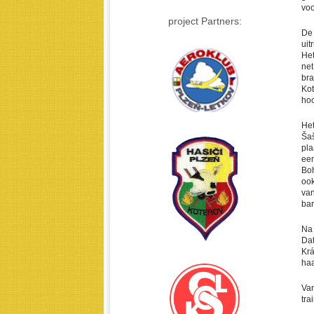
voo
project Partners:
De 
uit
Het
net
bra
Kot
hoo
Het
Šaš
pla
een
Boh
ook
van
bar
Na 
Dat
Krá
haa
Van
tra