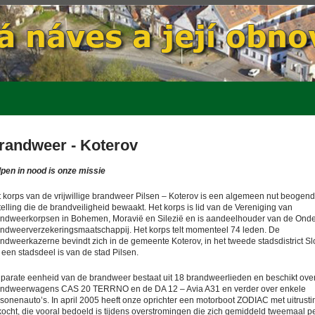
randweer - Koterov
pen in nood is onze missie
 korps van de vrijwillige brandweer Pilsen – Koterov is een algemeen nut beogen
telling die de brandveiligheid bewaakt. Het korps is lid van de Vereniging van
ndweerkorpsen in Bohemen, Moravië en Silezië en is aandeelhouder van de Onde
ndweerverzekeringsmaatschappij. Het korps telt momenteel 74 leden. De
ndweerkazerne bevindt zich in de gemeente Koterov, in het tweede stadsdistrict Sl
 een stadsdeel is van de stad Pilsen.
parate eenheid van de brandweer bestaat uit 18 brandweerlieden en beschikt ove
andweerwagens CAS 20 TERRNO en de DA 12 – Avia A31 en verder over enkele
sonenauto’s. In april 2005 heeft onze oprichter een motorboot ZODIAC met uitrusti
ocht, die vooral bedoeld is tijdens overstromingen die zich gemiddeld tweemaal pe