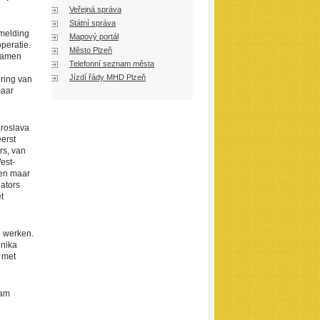
Veřejná správa
Státní správa
dmelding
Mapový portál
operatie.
Město Plzeň
 Samen
Telefonní seznam města
Jízdí řády MHD Plzeň
ering van
maar
aroslava
erst
rs, van
est-
sen maar
iators
t
n werken.
onika
 met
eam