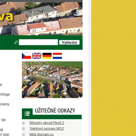
de
rlinge
ovany,
r de
Městský obvod Plzeň 2
Telefonní seznam MO2
ng
r jaar
Web Seznam.cz