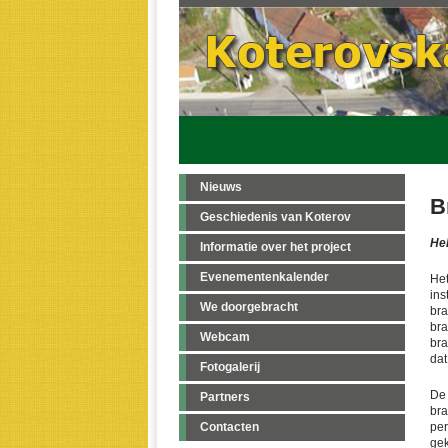
Nieuws
B
Geschiedenis van Koterov
Hel
Informatie over het project
Evenementenkalender
Het
ins
We doorgebracht
bra
bra
Webcam
bra
dat
Fotogalerij
De 
Partners
br
Contacten
per
gek