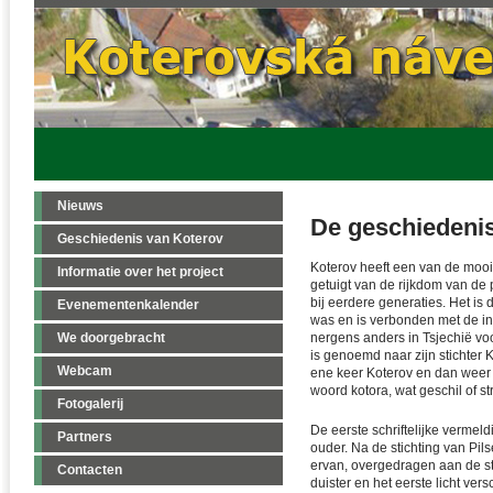
Nieuws
De geschiedeni
Geschiedenis van Koterov
Koterov heeft een van de mooi
Informatie over het project
getuigt van de rijkdom van de
bij eerdere generaties. Het i
Evenementenkalender
was en is verbonden met de i
We doorgebracht
nergens anders in Tsjechië vo
is genoemd naar zijn stichter 
Webcam
ene keer Koterov en dan weer 
woord kotora, wat geschil of str
Fotogalerij
De eerste schriftelijke vermeld
Partners
ouder. Na de stichting van Pil
ervan, overgedragen aan de st
Contacten
duister en het eerste licht ve