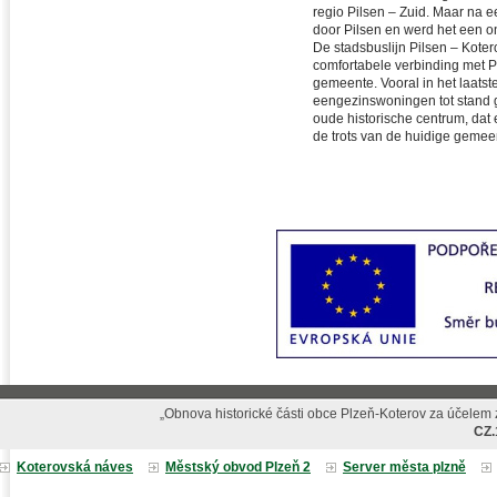
regio Pilsen – Zuid. Maar na 
door Pilsen en werd het een 
De stadsbuslijn Pilsen – Koter
comfortabele verbinding met 
gemeente. Vooral in het laats
eengezinswoningen tot stand 
oude historische centrum, dat
de trots van de huidige gemee
„Obnova historické části obce Plzeň-Koterov za účelem z
CZ.
Koterovská náves
Městský obvod Plzeň 2
Server města plzně