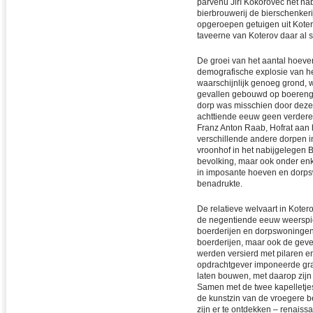
parvenu Jiří Kokořovec het nab
bierbrouwerij de bierschenkerij
opgeroepen getuigen uit Kotero
taveerne van Koterov daar al
De groei van het aantal hoeven
demografische explosie van het
waarschijnlijk genoeg grond,
gevallen gebouwd op boerengr
dorp was misschien door deze 
achttiende eeuw geen verdere
Franz Anton Raab, Hofrat aan h
verschillende andere dorpen in
vroonhof in het nabijgelegen 
bevolking, maar ook onder enk
in imposante hoeven en dorps
benadrukte.
De relatieve welvaart in Koter
de negentiende eeuw weerspieg
boerderijen en dorpswoningen.
boerderijen, maar ook de geve
werden versierd met pilaren en
opdrachtgever imponeerde graag
laten bouwen, met daarop zij
Samen met de twee kapelletjes
de kunstzin van de vroegere b
zijn er te ontdekken – renaiss