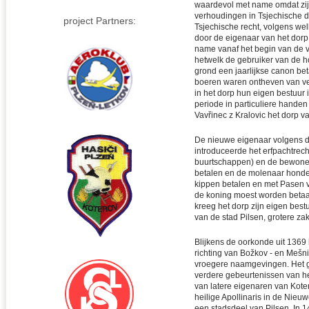
waardevol met name omdat zij 
verhoudingen in Tsjechische 
project Partners:
Tsjechische recht, volgens we
door de eigenaar van het dorp 
name vanaf het begin van de v
hetwelk de gebruiker van de ho
grond een jaarlijkse canon beta
boeren waren ontheven van ve
in het dorp hun eigen bestuur
periode in particuliere hande
Vavřinec z Kralovic het dorp 
De nieuwe eigenaar volgens 
introduceerde het erfpachtrech
buurtschappen) en de bewoner
betalen en de molenaar honde
kippen betalen en met Pasen v
de koning moest worden betaal
kreeg het dorp zijn eigen bestu
van de stad Pilsen, grotere z
Blijkens de oorkonde uit 1369
richting van Božkov - en Mešni
vroegere naamgevingen. Het ge
verdere gebeurtenissen van he
van latere eigenaren van Kote
heilige Apollinaris in de Nieu
een stadsdeel van Pilsen. In 1