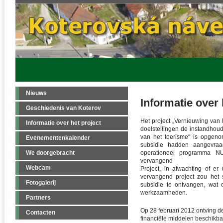
Nieuws
Informatie over 
Geschiedenis van Koterov
Het project „Vernieuwing van 
Informatie over het project
doelstellingen de instandhoud
van het toerisme“ is opgeno
Evenementenkalender
subsidie hadden aangevraa
We doorgebracht
operationeel programma NUT
vervangend
Webcam
Project, in afwachting of er
vervangend project zou het
Fotogalerij
subsidie te ontvangen, wat
werkzaamheden.
Partners
Op 28 februari 2012 ontving de
Contacten
financiële middelen beschikba