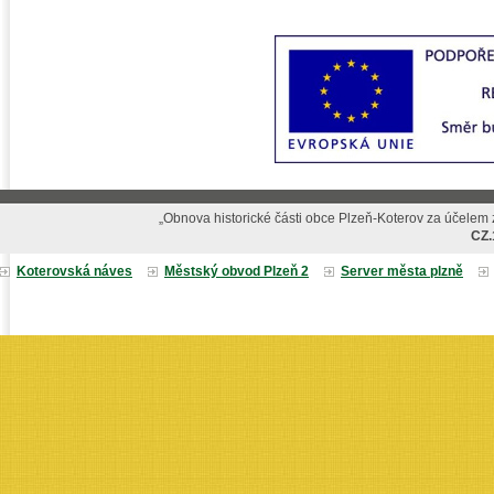
„Obnova historické části obce Plzeň-Koterov za účelem z
CZ.
Koterovská náves
Městský obvod Plzeň 2
Server města plzně