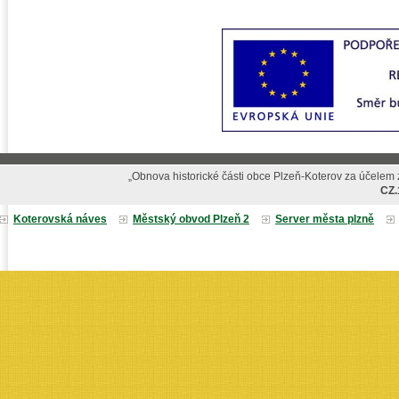
„Obnova historické části obce Plzeň-Koterov za účelem z
CZ.
Koterovská náves
Městský obvod Plzeň 2
Server města plzně