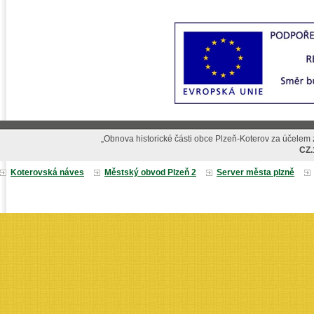
„Obnova historické části obce Plzeň-Koterov za účelem z
CZ.
Koterovská náves
Městský obvod Plzeň 2
Server města plzně