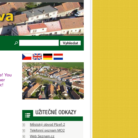
se! You
her
c!
Městský obvod Plzeň 2
Telefonní seznam MO2
Web Seznam.cz