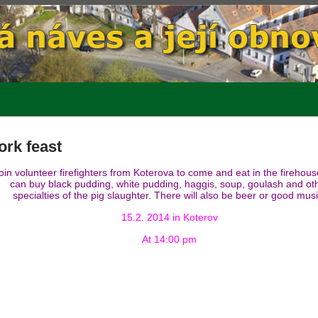
ork feast
oin volunteer firefighters from Koterova to come and eat in the firehou
can buy black pudding, white pudding, haggis, soup, goulash and ot
specialties of the pig slaughter. There will also be beer or good musi
15.2. 2014 in Koterov
At 14:00 pm