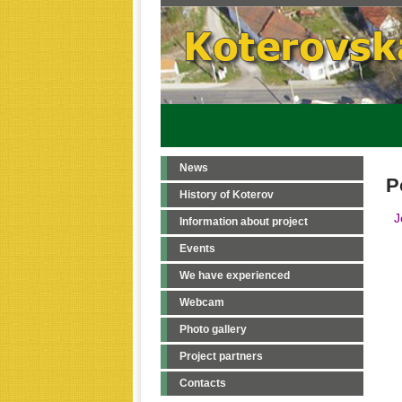
News
P
History of Koterov
J
Information about project
Events
We have experienced
Webcam
Photo gallery
Project partners
Contacts