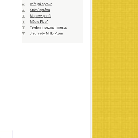
Veřejná správa
Státní správa
Mapový portál
Město Plzeň
Telefonní seznam města
Jízdí řády MHD Plzeň