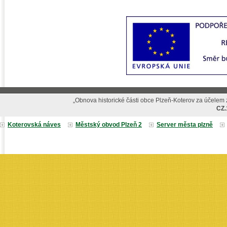
„Obnova historické části obce Plzeň-Koterov za účelem z
CZ.
Koterovská náves
Městský obvod Plzeň 2
Server města plzně