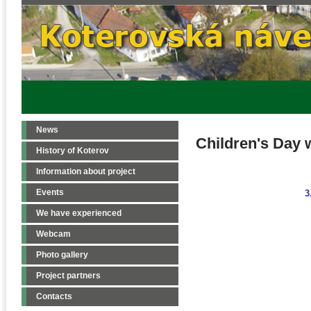
News
Children's Day 
History of Koterov
Information about project
Events
3
We have experienced
Webcam
Photo gallery
Project partners
Contacts