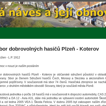
bor dobrovolných hasičů Plzeň - Koterov
ožen - L.P. 1912
oc v nouzi je naším posláním
r dobrovolných hasičů Plzeň - Koterov je občanské sdružení působící v oblast
hrany. Sbor je členem Sdružení hasičů Čech, Moravy a Slezska a akcionářem 
jemné pojišťovny. V současnosti má sbor 74 členů. Hasičská zbrojnice se nachá
erov ,v druhém měststkém obvodě Slovany, který je součástí města Plzně.
ezdová jednotka o počtu 18 hasičů má v současnosti k dispozici automobily, CAS
RNO a DA 12 - Avia A31, dále má jednotka ve vybavení osobní automobili Škoda
I a od ledna 2005 VEA-1 Škoda Felicia. V dubnu 2005 byl zakoupen naším zřiz
orový člun ZODIAC s příslušenstvím, který by měl být využit hlavně pro naši ob