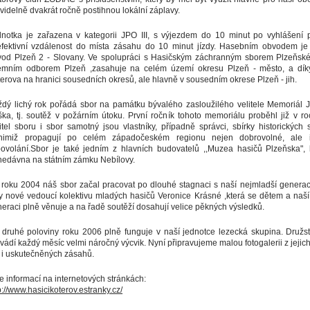
videlně dvakrát ročně postihnou lokální záplavy.
notka je zařazena v kategorii JPO III, s výjezdem do 10 minut po vyhlášení 
efektivní vzdálenost do místa zásahu do 10 minut jízdy. Hasebním obvodem je
vod Plzeň 2 - Slovany. Ve spolupráci s Hasičským záchranným sborem Plzeňské
emním odborem Plzeň ,zasahuje na celém území okresu Plzeň - město, a dík
erova na hranici sousedních okresů, ale hlavně v sousedním okrese Plzeň - jih.
dý lichý rok pořádá sbor na památku bývalého zasloužilého velitele Memoriál 
ka, tj. soutěž v požárním útoku. První ročník tohoto memoriálu proběhl již v r
itel sboru i sbor samotný jsou vlastníky, případně správci, sbírky historických s
nimiž propagují po celém západočeském regionu nejen dobrovolné, ale 
ovolání.Sbor je také jedním z hlavních budovatelů ,,Muzea hasičů Plzeňska", 
edávna na státním zámku Nebílovy.
roku 2004 náš sbor začal pracovat po dlouhé stagnaci s naší nejmladší generac
y nové vedoucí kolektivu mladých hasičů Veronice Krásné ,která se dětem a naš
eraci plně věnuje a na řadě soutěží dosahují velice pěkných výsledků.
druhé poloviny roku 2006 plně funguje v naší jednotce lezecká skupina. Družs
vádí každý měsíc velmi náročný výcvik. Nyní připravujeme malou fotogalerii z jejich
 i uskutečněných zásahů.
e informací na internetových stránkách:
p://www.hasicikoterov.estranky.cz/