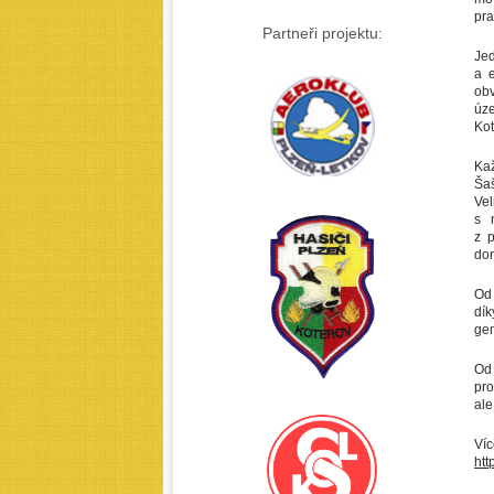
pra
Partneři projektu:
Jed
a 
ob
úz
Kot
Kaž
Šaš
Vel
s 
z p
don
Od 
dík
gen
Od 
pro
ale
Víc
htt