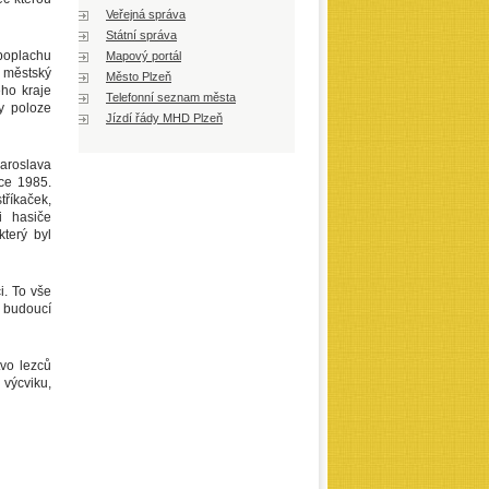
Veřejná správa
Státní správa
poplachu
Mapový portál
 městský
Město Plzeň
ho kraje
Telefonní seznam města
y poloze
Jízdí řády MHD Plzeň
Jaroslava
oce 1985.
tříkaček,
i hasiče
který byl
i. To vše
í budoucí
tvo lezců
 výcviku,