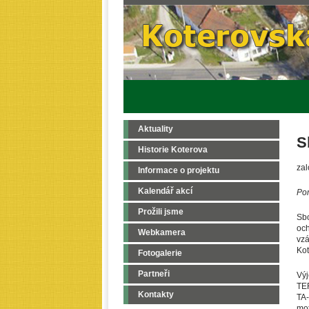
Aktuality
S
Historie Koterova
zal
Informace o projektu
Kalendář akcí
Pom
Prožili jsme
Sbo
oc
Webkamera
vzá
Kot
Fotogalerie
Partneři
Výj
TER
Kontakty
TA-
mot