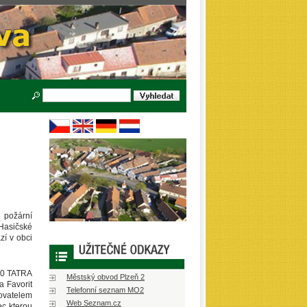
i požární
Hasičské
zí v obci
 20 TATRA
Městský obvod Plzeň 2
 Favorit
Telefonní seznam MO2
ovatelem
Web Seznam.cz
ec kterou