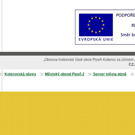
„Obnova historické části obce Plzeň-Koterov za účelem z
CZ.
Koterovská náves
Městský obvod Plzeň 2
Server města plzně