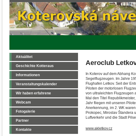
Aktuälitet
Aeroclub Letko
Geschichte Kotteraus
In Koterov auf dem Abhang Kol
Informationen
Segelflugzeugen. Im Jahre 1952
Flughafen Letkov. Seit der En
Veranstaltungskalender
Piloten der motorlosen Flugze
Wir haben erfahrene
von ultraleichten Flugzeugen 
Mal den Titel Republikmeiste
Webcam
Jahr fliegen mit unseren Pilot
Anerkennung, im 2. WK waren e
Fotogalerie
Prokopec, Miroslav Štandera u
Luftverkehr und die Stadt Pils
Partner
www.akletkov.cz
Kontakte