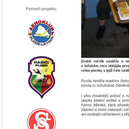
Partneři projektu:
Druhý ročník soutěže o nej
v loňském roce obhájila prve
celou porotu, v jejíž čele s
Porota neměla snadnou úlohu. 
porota co ochutnávat. Odměněn
I přes chladnější počasí si 
ukázky pletení košíků a poml
Farma Jitřenka, která přivedl
Zájemci si mohli nakoupit i r
ani vynikající občerstvení a p