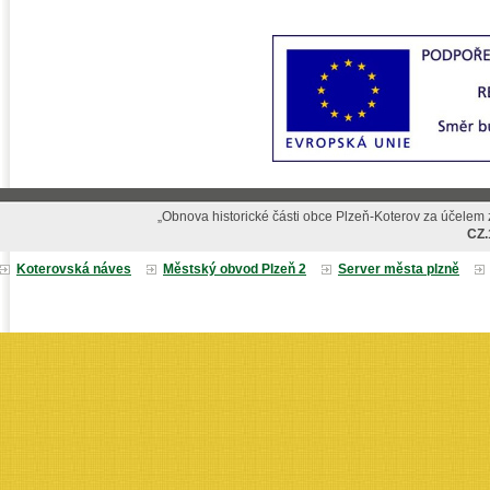
„Obnova historické části obce Plzeň-Koterov za účelem z
CZ.
Koterovská náves
Městský obvod Plzeň 2
Server města plzně