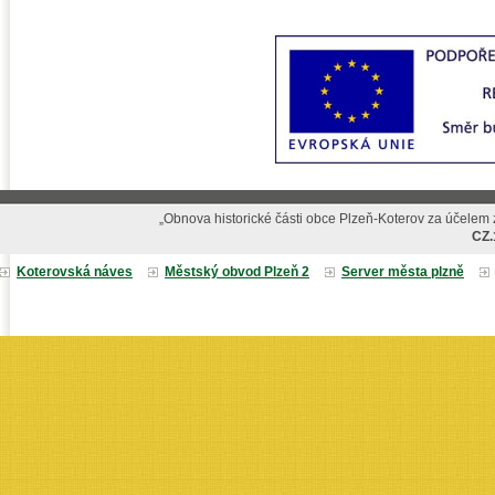
„Obnova historické části obce Plzeň-Koterov za účelem z
CZ.
Koterovská náves
Městský obvod Plzeň 2
Server města plzně