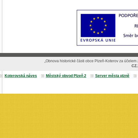
„Obnova historické části obce Plzeň-Koterov za účelem z
CZ.
Koterovská náves
Městský obvod Plzeň 2
Server města plzně