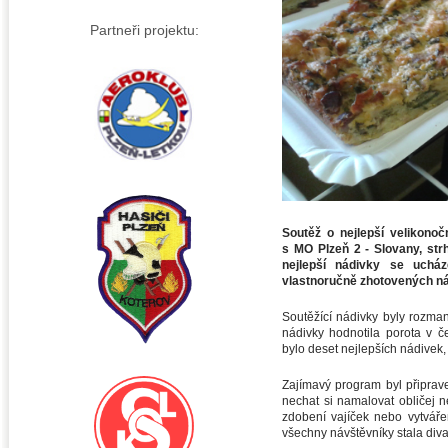
Partneři projektu:
Soutěž o nejlepší velikonoč
s MO Plzeň 2 - Slovany, strh
nejlepší nádivky se ucház
vlastnoručně zhotovených ná
Soutěžící nádivky byly rozmani
nádivky hodnotila porota v 
bylo deset nejlepších nádivek, 
Zajímavý program byl připrave
nechat si namalovat obličej n
zdobení vajíček nebo vytváře
všechny návštěvníky stala div