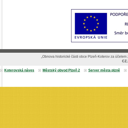
„Obnova historické části obce Plzeň-Koterov za účelem z
CZ.
Koterovská náves
Městský obvod Plzeň 2
Server města plzně