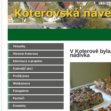
Aktuality
V Koterově byla
Historie Koterova
nádivka
Informace o projektu
Kalendář akcí
Prožili jsme
Webkamera
Fotogalerie
Partneři
Kontakty