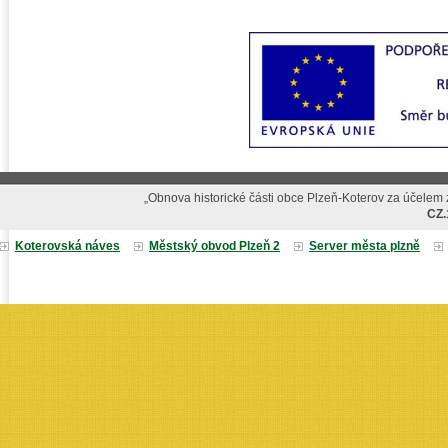
„Obnova historické části obce Plzeň-Koterov za účelem z
CZ.
Koterovská náves
Městský obvod Plzeň 2
Server města plzně