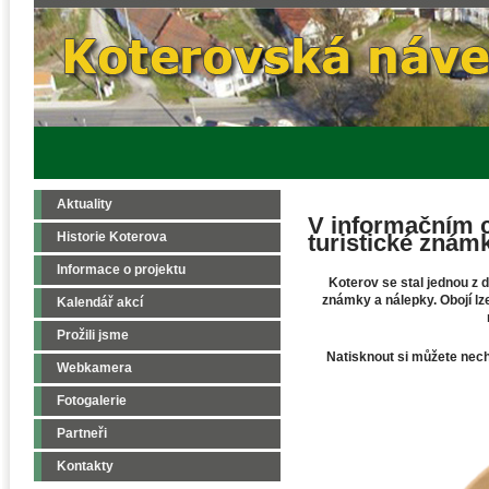
Aktuality
V informačním c
Historie Koterova
turistické znám
Informace o projektu
Koterov se stal jednou z d
známky a nálepky. Obojí lz
Kalendář akcí
Prožili jsme
Natisknout si můžete necha
Webkamera
Fotogalerie
Partneři
Kontakty