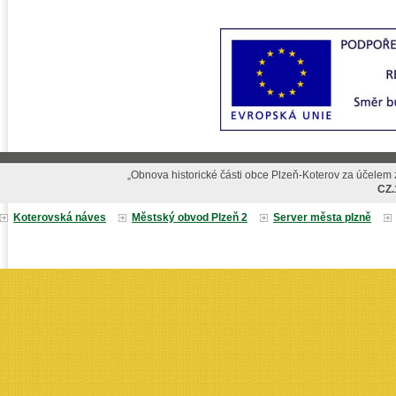
„Obnova historické části obce Plzeň-Koterov za účelem z
CZ.
Koterovská náves
Městský obvod Plzeň 2
Server města plzně