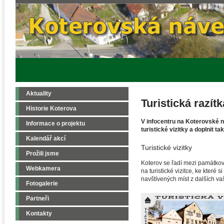
Aktuality
Turistická razítk
Historie Koterova
V infocentru na Koterovské ná
Informace o projektu
turistické vizitky a doplnit t
Kalendář akcí
Turistické vizitky
Prožili jsme
Koterov se řadí mezi památkově
Webkamera
na turistické vizitce, ke které si
navštívených míst z dalších vaš
Fotogalerie
Partneři
Kontakty