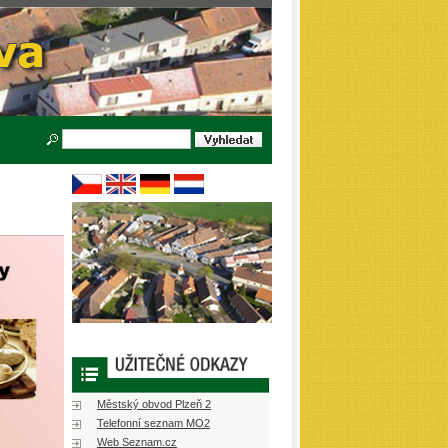
Městský obvod Plzeň 2
Telefonní seznam MO2
Web Seznam.cz