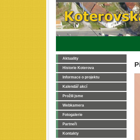
Aktuality
P
Historie Koterova
Informace o projektu
Kalendář akcí
Prožili jsme
Webkamera
Fotogalerie
Partneři
Kontakty