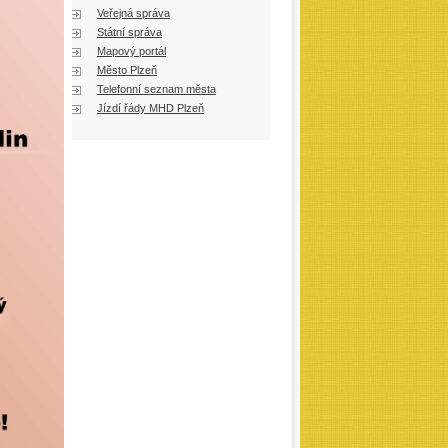
Veřejná správa
Státní správa
Mapový portál
Město Plzeň
Telefonní seznam města
Jízdí řády MHD Plzeň