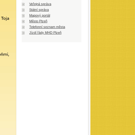
Veřejná správa
Státní správa
Mapový portál
Město Plzeň
Telefonní seznam města
Jízdí řády MHD Plzeň