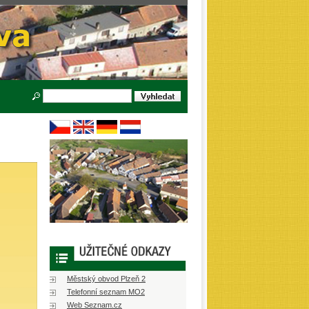
Městský obvod Plzeň 2
Telefonní seznam MO2
Web Seznam.cz