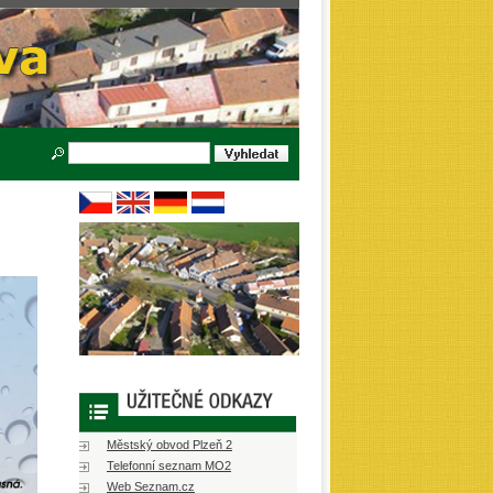
Městský obvod Plzeň 2
Telefonní seznam MO2
Web Seznam.cz