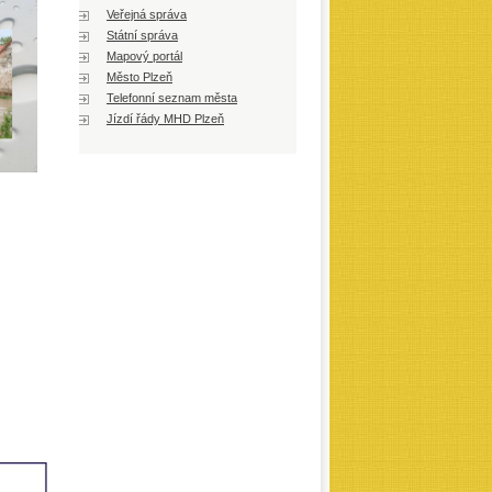
Veřejná správa
Státní správa
Mapový portál
Město Plzeň
Telefonní seznam města
Jízdí řády MHD Plzeň