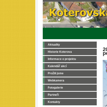
Aktuality
2
Historie Koterova
p
Informace o projektu
Kalendář akcí
Prožili jsme
Webkamera
Fotogalerie
Partneři
Kontakty